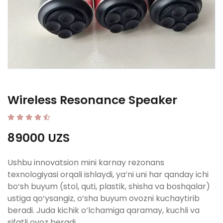
Wireless Resonance Speaker
89000 UZS
Ushbu innovatsion mini karnay rezonans
texnologiyasi orqali ishlaydi, ya’ni uni har qanday ichi
bo‘sh buyum (stol, quti, plastik, shisha va boshqalar)
ustiga qo‘ysangiz, o‘sha buyum ovozni kuchaytirib
beradi. Juda kichik o‘lchamiga qaramay, kuchli va
sifatli ovoz beradi.