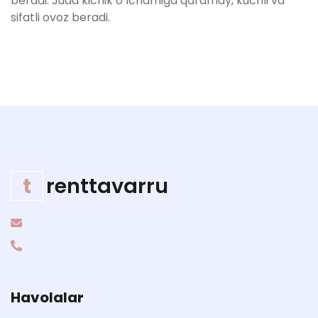
beradi. Juda kichik o‘lchamiga qaramay, kuchli va
sifatli ovoz beradi.
t
renttavarru
Havolalar