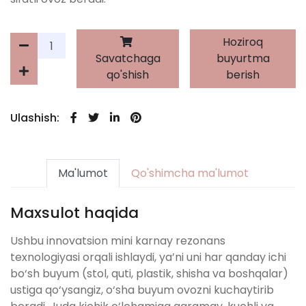
Hoziroq
Savatchaga
buyurtma
qo'shish
berish
Ulashish:
Ma'lumot
Qo'shimcha ma'lumot
Maxsulot haqida
Ushbu innovatsion mini karnay rezonans
texnologiyasi orqali ishlaydi, ya’ni uni har qanday ichi
bo‘sh buyum (stol, quti, plastik, shisha va boshqalar)
ustiga qo‘ysangiz, o‘sha buyum ovozni kuchaytirib