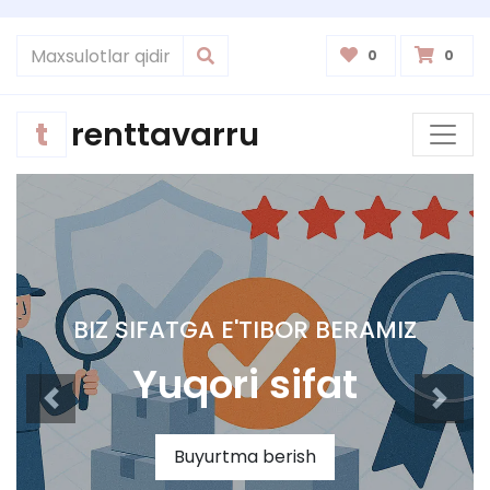
0
0
t
renttavarru
BIZ SIFATGA E'TIBOR BERAMIZ
Yuqori sifat
Buyurtma berish