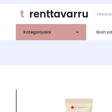
t
renttavarru
Kategoriyalar
Bosh sa