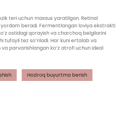
zik teri uchun maxsus yaratilgan. Retinal
 yordam beradi. Fermentlangan loviya ekstrakti
o‘z ostidagi qorayish va charchoq belgilarini
i tufayli tez so‘riladi. Har kuni ertalab va
va parvarishlangan ko‘z atrofi uchun ideal
shish
Hoziroq buyurtma berish