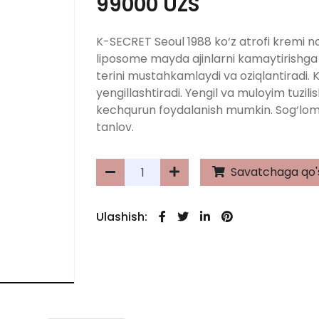
99000 UZS
K-SECRET Seoul 1988 ko‘z atrofi kremi no
liposome mayda ajinlarni kamaytirishga
terini mustahkamlaydi va oziqlantiradi. K
yengillashtiradi. Yengil va muloyim tuzilish
kechqurun foydalanish mumkin. Sog‘lom 
tanlov.
Savatchaga qo'
Ulashish: