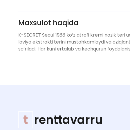
Maxsulot haqida
K-SECRET Seoul 1988 ko‘z atrofi kremi nozik teri
loviya ekstrakti terini mustahkamlaydi va oziqlantir
so‘riladi. Har kuni ertalab va kechqurun foydalan
t
renttavarru