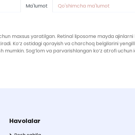
Ma'lumot
Qo'shimcha ma'lumot
 uchun maxsus yaratilgan. Retinal liposome mayda ajinla
adi. Ko‘z ostidagi qorayish va charchoq belgilarini yengilla
ish mumkin. Sog‘lom va parvarishlangan ko‘z atrofi uchun i
Havolalar