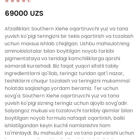
69000 UZS
Afzalliklari: Southern Xiehe oqartiruvchi yuz va tana
yuvish ko'pigi teringizni bir tekis oqartirish va tozalash
uchun maxsus ishlab chiqilgan. Ushbu mahsulotning
aminokislotalar bilan boyitilgan noyob tarkibi
pigmentatsiya va teridagi kamchiliklarga qarshi
samarali kurashadi. Biz faqat yuqori sifatli tabiiy
ingredientlarni qo'llab, teringiz turidan qat'i nazar,
teshiklarni chuqur tozalash va teringizni mukammal
holatda saqlashga yordam beramiz. Ter uchun
sovg'a: Southern Xiehe oqartiruvchi yuz va tana
yuvish ko'pigi sizning teringiz uchun ajoyib sovg'adir.
Salyangoz mukusi va tozalovchi tarkibiy qismlar bilan
boyitilgan noyob formula nafaqat oqartirish, balki
ishlatilgandan keyin kuchli namlanishni ham
ta'minlaydi. Bu mahsulot yuz va tana parvarishi uchun