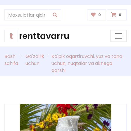
0
0
t
renttavarru
Bosh
-
Go'zallik
-
Ko'pik oqartiruvchi, yuz va tana
sahifa
uchun
uchun, nuqtalar va aknega
qarshi