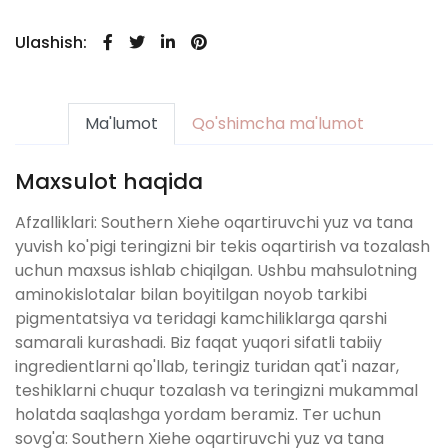
Ulashish:
Ma'lumot
Qo'shimcha ma'lumot
Maxsulot haqida
Afzalliklari: Southern Xiehe oqartiruvchi yuz va tana
yuvish ko'pigi teringizni bir tekis oqartirish va tozalash
uchun maxsus ishlab chiqilgan. Ushbu mahsulotning
aminokislotalar bilan boyitilgan noyob tarkibi
pigmentatsiya va teridagi kamchiliklarga qarshi
samarali kurashadi. Biz faqat yuqori sifatli tabiiy
ingredientlarni qo'llab, teringiz turidan qat'i nazar,
teshiklarni chuqur tozalash va teringizni mukammal
holatda saqlashga yordam beramiz. Ter uchun
sovg'a: Southern Xiehe oqartiruvchi yuz va tana