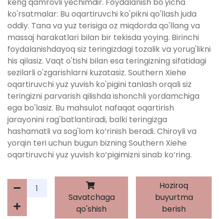
keng qamrovli yechimdir. Foydalanish bo'yicha
ko'rsatmalar: Bu oqartiruvchi ko'pikni qo'llash juda
oddiy. Tana va yuz terisiga oz miqdorda qo'llang va
massaj harakatlari bilan bir tekisda yoying. Birinchi
foydalanishdayoq siz teringizdagi tozalik va yorug'likni
his qilasiz. Vaqt o'tishi bilan esa teringizning sifatidagi
sezilarli o'zgarishlarni kuzatasiz. Southern Xiehe
oqartiruvchi yuz yuvish ko'pigini tanlash orqali siz
teringizni parvarish qilishda ishonchli yordamchiga
ega bo'lasiz. Bu mahsulot nafaqat oqartirish
jarayonini rag'batlantiradi, balki teringizga
hashamatli va sog'lom ko‘rinish beradi. Chiroyli va
yorqin teri uchun bugun bizning Southern Xiehe
oqartiruvchi yuz yuvish ko‘pigimizni sinab ko‘ring.
Hoziroq
Savatchaga
buyurtma
qo'shish
berish