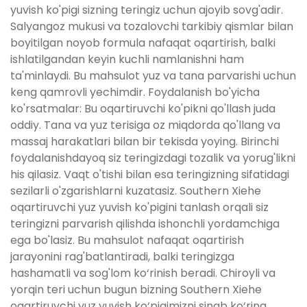
yuvish ko'pigi sizning teringiz uchun ajoyib sovg'adir.
Salyangoz mukusi va tozalovchi tarkibiy qismlar bilan
boyitilgan noyob formula nafaqat oqartirish, balki
ishlatilgandan keyin kuchli namlanishni ham
ta'minlaydi. Bu mahsulot yuz va tana parvarishi uchun
keng qamrovli yechimdir. Foydalanish bo'yicha
ko'rsatmalar: Bu oqartiruvchi ko'pikni qo'llash juda
oddiy. Tana va yuz terisiga oz miqdorda qo'llang va
massaj harakatlari bilan bir tekisda yoying. Birinchi
foydalanishdayoq siz teringizdagi tozalik va yorug'likni
his qilasiz. Vaqt o'tishi bilan esa teringizning sifatidagi
sezilarli o'zgarishlarni kuzatasiz. Southern Xiehe
oqartiruvchi yuz yuvish ko'pigini tanlash orqali siz
teringizni parvarish qilishda ishonchli yordamchiga
ega bo'lasiz. Bu mahsulot nafaqat oqartirish
jarayonini rag'batlantiradi, balki teringizga
hashamatli va sog'lom ko‘rinish beradi. Chiroyli va
yorqin teri uchun bugun bizning Southern Xiehe
oqartiruvchi yuz yuvish ko‘pigimizni sinab ko‘ring.