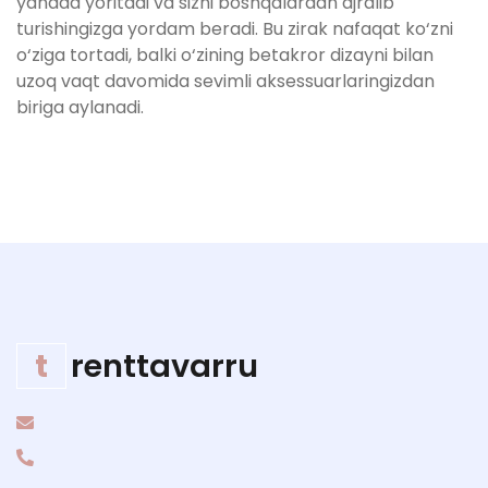
yanada yoritadi va sizni boshqalardan ajralib
turishingizga yordam beradi. Bu zirak nafaqat ko‘zni
o‘ziga tortadi, balki o‘zining betakror dizayni bilan
uzoq vaqt davomida sevimli aksessuarlaringizdan
biriga aylanadi.
t
renttavarru