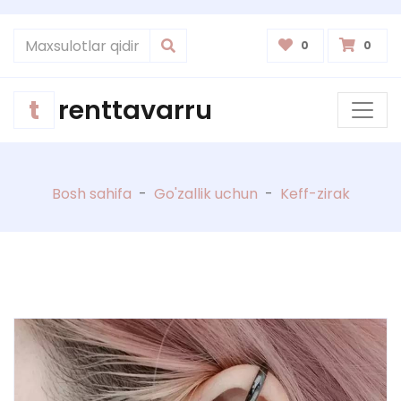
0
0
t
renttavarru
Bosh sahifa
-
Go'zallik uchun
-
Keff-zirak