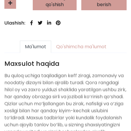
qo'shish
berish
Ulashish:
Ma'lumot
Qo'shimcha ma'lumot
Maxsulot haqida
Bu quloq uchiga taqiladigan keff ziragi, zamonaviy va
noodatiy dizayni bilan ajralib turadi. Qora rangdagi
hilol oy va zaxro yulduzi shaklida yaratilgan ushbu zirk,
har qanday obrazga sirli va jozibali ko‘rinish qo‘shadi.
Qizlar uchun mo‘ljallangan bu zirak, nafisligi va o‘ziga
xosligi bilan har qanday kiyim-kechak uslubini
to‘ldiradi. Maxsus tadbirlar yoki kundalik foydalanish
uchun ajoyib tanlov bo‘lib, u sizning shaxsiyatingizni