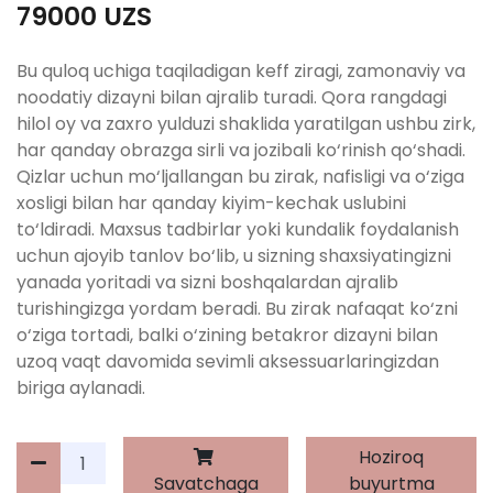
79000 UZS
Bu quloq uchiga taqiladigan keff ziragi, zamonaviy va
noodatiy dizayni bilan ajralib turadi. Qora rangdagi
hilol oy va zaxro yulduzi shaklida yaratilgan ushbu zirk,
har qanday obrazga sirli va jozibali ko‘rinish qo‘shadi.
Qizlar uchun mo‘ljallangan bu zirak, nafisligi va o‘ziga
xosligi bilan har qanday kiyim-kechak uslubini
to‘ldiradi. Maxsus tadbirlar yoki kundalik foydalanish
uchun ajoyib tanlov bo‘lib, u sizning shaxsiyatingizni
yanada yoritadi va sizni boshqalardan ajralib
turishingizga yordam beradi. Bu zirak nafaqat ko‘zni
o‘ziga tortadi, balki o‘zining betakror dizayni bilan
uzoq vaqt davomida sevimli aksessuarlaringizdan
biriga aylanadi.
Hoziroq
Savatchaga
buyurtma