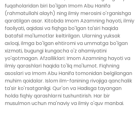
fuqaholaridan biri bo'lgan Imom Abu Hanifa
(rahmatullahi alayh) ning ilmiy merosini o'rganishga
qaratilgan asar. Kitobda Imom Azamning hayoti, ilmiy
faoliyati, aqidasi va fiqhga bo'lgan ta'siri haqida
batafsil ma'lumotlar keltirilgan. Ularning yuksak
axloqi, ilmga bo'lgan ehtiromi va ummatga bo'lgan
xizmati, bugungi kungacha o'z ahamiyatini
yo'qotmagan. Afzalliklari: Imom Azamning hayoti va
ilmiy qarashlari haqida to'liq ma'lumot. Fiqhning
asoslari va Imom Abu Hanifa tomonidan belgilangan
muhim qoidalar. Islom ilm-fanining rivojiga qanchalik
ta'sir ko'rsatganligi. Qur'on va Hadisga tayangan
holda fiqhiy qarashlarni tushuntirish. Har bir
musulmon uchun ma'naviy va ilmiy o'quv manbai.