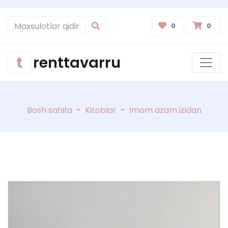
0
0
t
renttavarru
Bosh sahifa
-
Kitoblar
-
Imom azam izidan