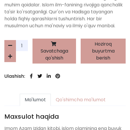
muhim qoidalar. Islom ilm-fanining rivojiga qanchalik
ta'sir ko'rsatganligi. Qur'on va Hadisga tayangan
holda fiqhiy qarashlarni tushuntirish. Har bir
musulmon uchun ma'naviy va ilmiy o'quv manbai.
Hoziroq
Savatchaga
buyurtma
qo'shish
berish
Ulashish:
Ma'lumot
Qo'shimcha ma'lumot
Maxsulot haqida
Imom Azam Izidan kitobi, islom olamining eng buyuk