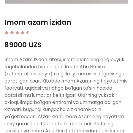
Imom azam izidan
89000 UZS
Imom Azam Izidan kitobi, islom olamining eng buyuk
fuqaholaridan biri bo'lgan Imom Abu Hanifa
(rahmatullahi alayh) ning ilmiy merosini o'rganishga
qaratilgan asar. Kitobda Imom Azamning hayoti, ilmiy
faoliyati, aqidasi va fiqhga bo'lgan ta'siri haqida
batafsil ma'lumotlar keltirilgan. Ularning yuksak
axloqi, ilmga bo'lgan ehtiromi va ummatga bo'lgan
xizmati, bugungi kungacha o'z ahamiyatini
yo'qotmagan. Afzalliklari: Imom Azamning hayoti va
ilmiy qarashlari haqida to'liq ma'lumot. Fiqhning
asoslari va Imom Abu Hanifa tomonidan belgilangan