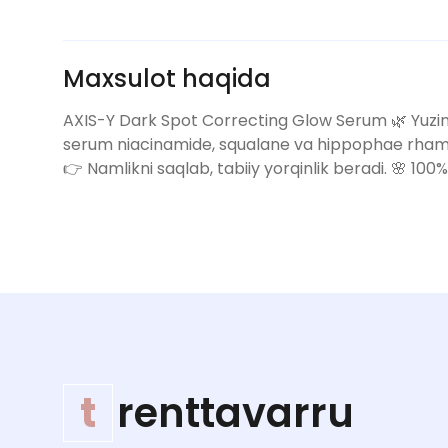
Maxsulot haqida
AXIS-Y Dark Spot Correcting Glow Serum 🌿 Yuzingi
serum niacinamide, squalane va hippophae rhamnoid
👉 Namlikni saqlab, tabiiy yorqinlik beradi. 🌸 10
t
renttavarru