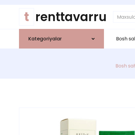
t
renttavarru
Kategoriyalar
Bosh sa
Bosh sah