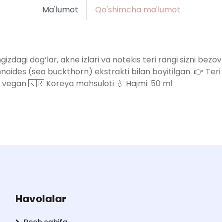
Ma'lumot
Qo'shimcha ma'lumot
zdagi dog‘lar, akne izlari va notekis teri rangi sizni bez
es (sea buckthorn) ekstrakti bilan boyitilgan. 👉 Teri ran
0% vegan 🇰🇷 Koreya mahsuloti 💧 Hajmi: 50 ml
Havolalar