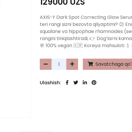
129000 UZS
AXIS-Y Dark Spot Correcting Glow Serum 
teri rangi sizni bezovta qilyaptimi? 😕 
squalane va hippophae rhamnoides (sea b
rangini tiniqlashtiradi, 👉 Dog‘larni kama
🌸 100% vegan 🇰🇷 Koreya mahsuloti 💧 
Savatchaga qo'
Ulashish: