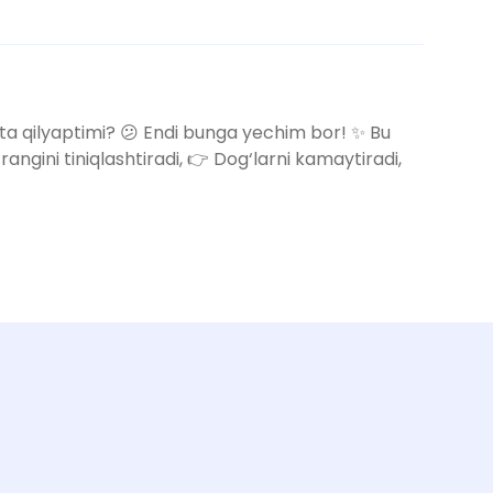
ovta qilyaptimi? 😕 Endi bunga yechim bor! ✨ Bu
gini tiniqlashtiradi, 👉 Dog‘larni kamaytiradi,