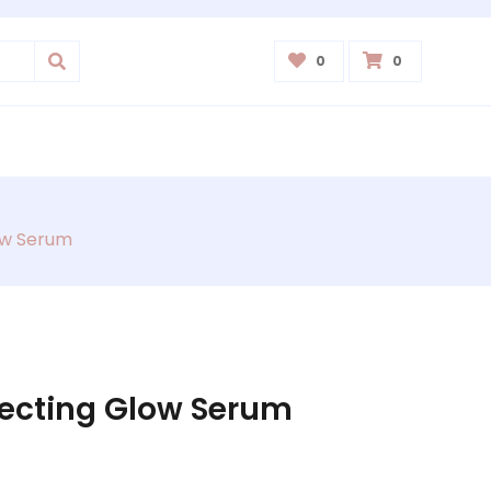
0
0
ow Serum
recting Glow Serum