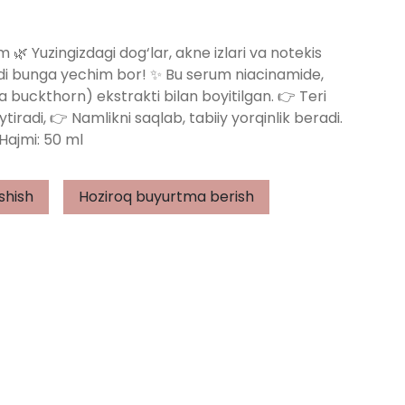
 Yuzingizdagi dog‘lar, akne izlari va notekis
Endi bunga yechim bor! ✨ Bu serum niacinamide,
uckthorn) ekstrakti bilan boyitilgan. 👉 Teri
ytiradi, 👉 Namlikni saqlab, tabiiy yorqinlik beradi.
Hajmi: 50 ml
shish
Hoziroq buyurtma berish