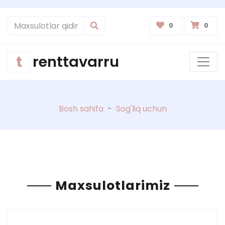
0
0
t
renttavarru
Bosh sahifa
-
Sog'liq uchun
Maxsulotlarimiz