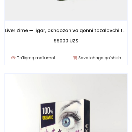
Liver Zime — jigar, oshqozon va qonni tozalovchi tabiiy sirop
99000 UZS
To'liqroq ma'lumot
Savatchaga qo'shish