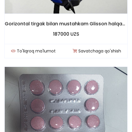
Gorizontal tirgak bilan mustahkam Glisson halqasi, bo'yinni kengaytirish uchun
187000 UZS
To'liqroq ma'lumot
Savatchaga qo'shish