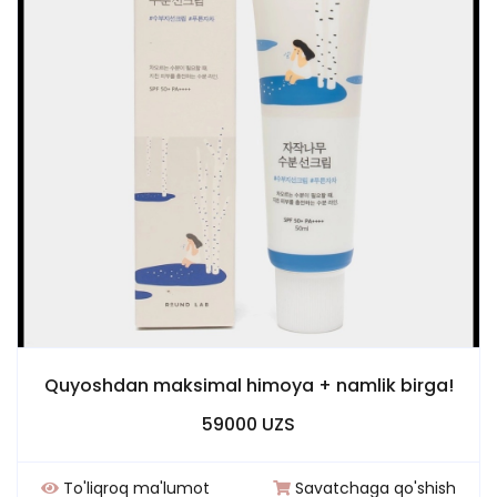
Quyoshdan maksimal himoya + namlik birga!
59000 UZS
To'liqroq ma'lumot
Savatchaga qo'shish