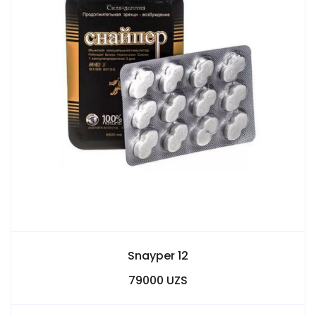
Snayper 12
79000 UZS