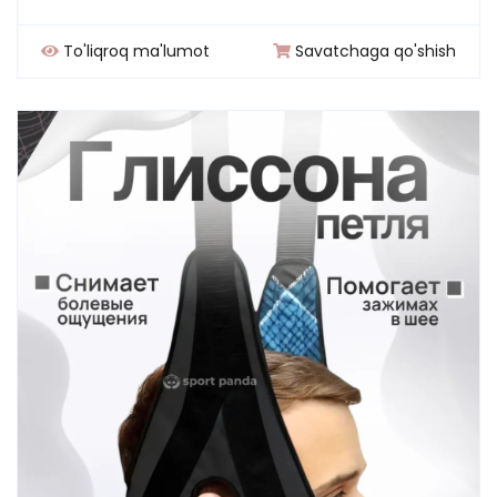
To'liqroq ma'lumot
Savatchaga qo'shish