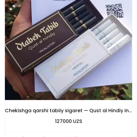
Chekishga qarshi tabiiy sigaret — Qust al Hindiy ingalyator
127000 UZS