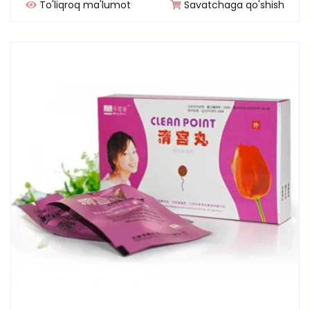
To'liqroq ma'lumot
Savatchaga qo'shish