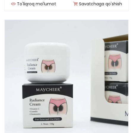
To'liqroq ma'lumot
Savatchaga qo'shish