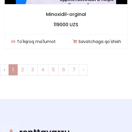
Minoxidil-orginal
119000 UZS
To'liqroq ma'lumot
Savatchaga qo'shish
‹
1
2
3
4
5
6
7
›