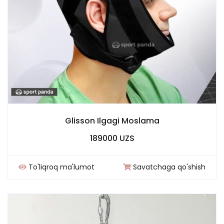
Glisson Ilgagi Moslama
189000 UZS
To'liqroq ma'lumot
Savatchaga qo'shish