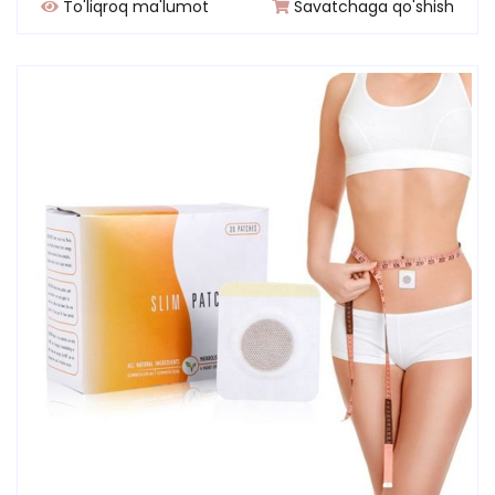
To'liqroq ma'lumot
Savatchaga qo'shish