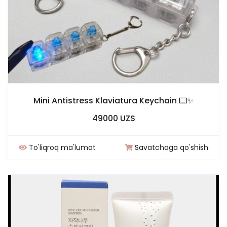
Mini Antistress Klaviatura Keychain ⌨️✨
49000 UZS
To'liqroq ma'lumot
Savatchaga qo'shish