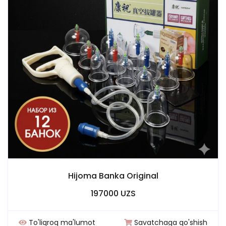
Hijoma Banka Original
197000 UZS
To'liqroq ma'lumot
Savatchaga qo'shish