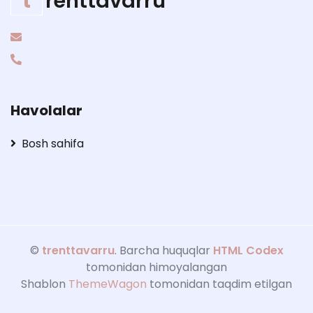
t
renttavarru
Havolalar
Bosh sahifa
©
trenttavarru
. Barcha huquqlar
HTML Codex
tomonidan himoyalangan
Shablon
ThemeWagon
tomonidan taqdim etilgan