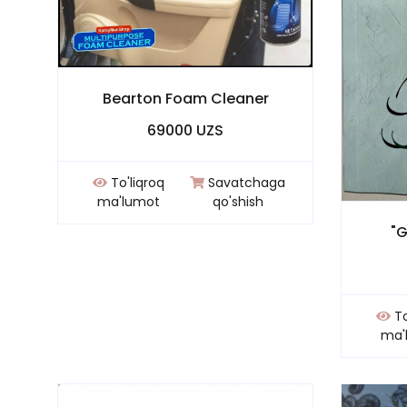
Bearton Foam Cleaner
69000 UZS
To'liqroq
Savatchaga
ma'lumot
qo'shish
"G
To
ma'