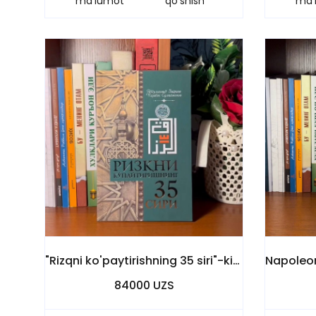
ma'lumot
qo'shish
ma'
"Rizqni ko'paytirishning 35 siri"-kitobi
84000 UZS