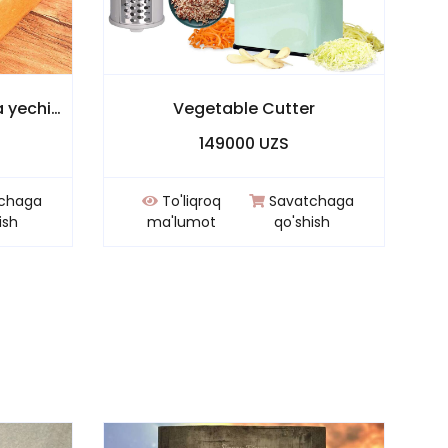
Islomda oila "Muammo va yechimlar"
Vegetable Cutter
149000 UZS
chaga
To'liqroq
Savatchaga
ish
ma'lumot
qo'shish