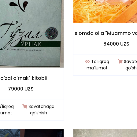
84000 UZS
To'liqroq
Savat
ma'lumot
qo'sh
o'zal o'rnak" kitobi!
79000 UZS
'liqroq
Savatchaga
lumot
qo'shish