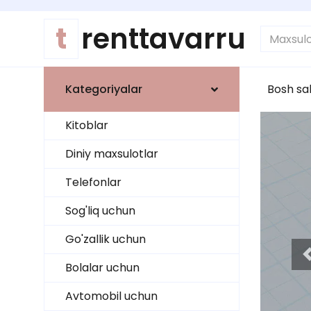
t
renttavarru
Kategoriyalar
Bosh sa
Kitoblar
Diniy maxsulotlar
Telefonlar
Sog'liq uchun
Go'zallik uchun
Bolalar uchun
Avtomobil uchun