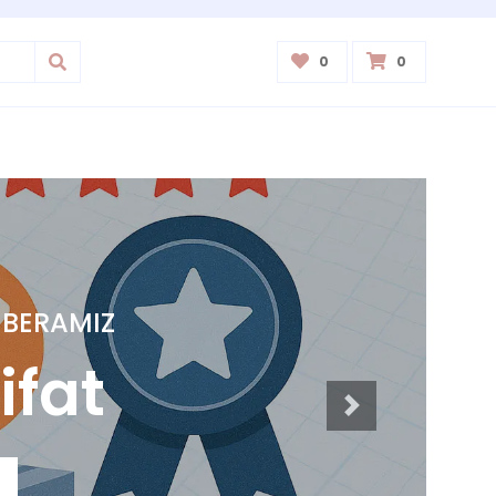
0
0
 HUDUDLARIGA
eriladi