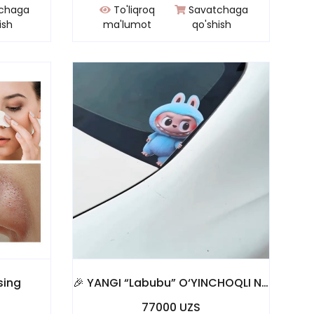
chaga
To'liqroq
Savatchaga
ish
ma'lumot
qo'shish
sing
🎉 YANGI “Labubu” O‘YINCHOQLI NAKLEKA – HOZIROQ MASHINANGIZ OYNASIDA
77000 UZS