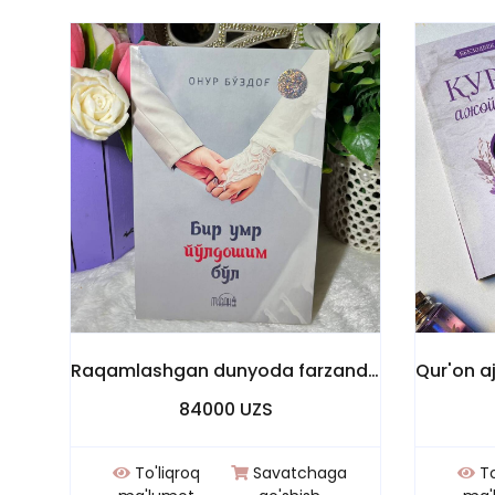
Raqamlashgan dunyoda farzand qanday tarbiyalanadi "Farzandlarimizni ximoya qilish o'z qo'limizda"
84000 UZS
To'liqroq
Savatchaga
To