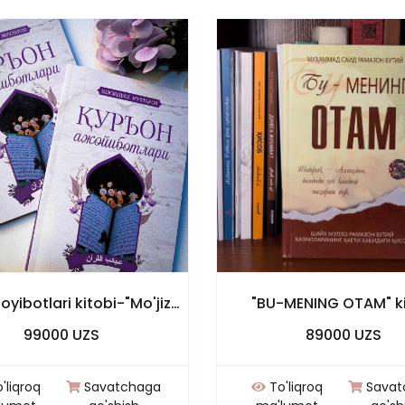
Qur'on ajoyibotlari kitobi-"Mo'jizalar kitobda jam!"
"BU-MENING OTAM" ki
99000 UZS
89000 UZS
'liqroq
Savatchaga
To'liqroq
Savat