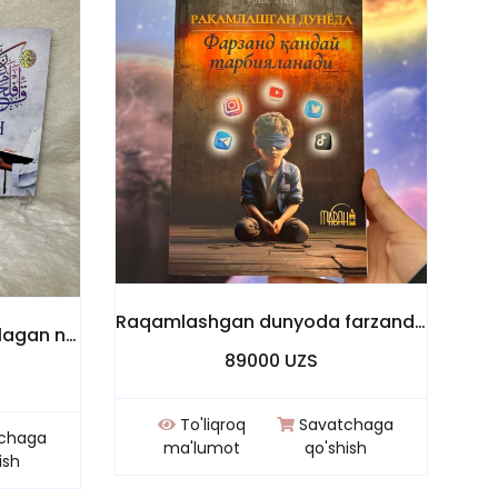
Raqamlashgan dunyoda farzand qanday tarbiyalanadi "Farzandlarimizni ximoya qilish o'z qo'limizda"
"Aldanganlar" va "Uni poklagan najot topur" kitoblari to'plami!
89000 UZS
To'liqroq
Savatchaga
chaga
ma'lumot
qo'shish
ish