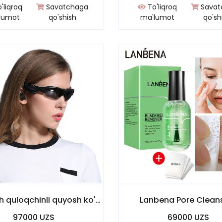
'liqroq
Savatchaga
To'liqroq
Savat
lumot
qo'shish
ma'lumot
qo'sh
Bluetooth quloqchinli quyosh ko'zoynagi
Lanbena Pore Clean
97000 UZS
69000 UZS