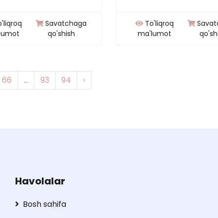
'liqroq
Savatchaga
To'liqroq
Savat
lumot
qo'shish
ma'lumot
qo'sh
66
...
93
94
›
Havolalar
Bosh sahifa