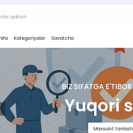
hifa
Kategoriyalar
Savatcha
O'ZBEKISTONNI BARCHA
Yetkazib b
Maxsulot tanlash