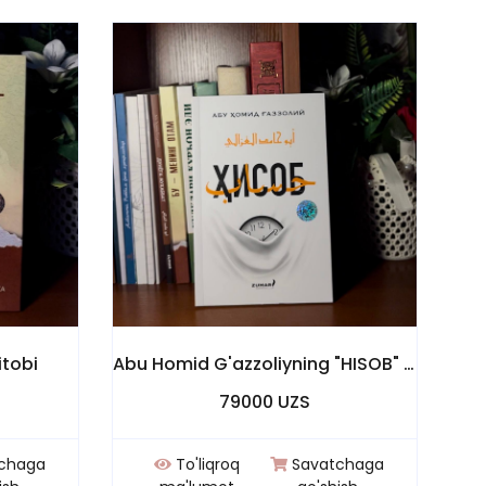
tobi
Abu Homid G'azzoliyning "HISOB" kitobi
79000 UZS
chaga
To'liqroq
Savatchaga