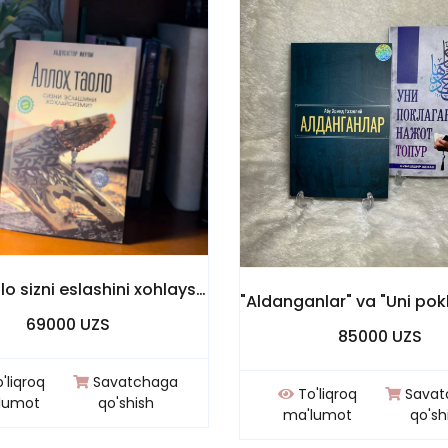
Alloh taolo sizni eslashini xohlaysizmi kitobi
69000 UZS
85000 UZS
'liqroq
Savatchaga
To'liqroq
Savat
lumot
qo'shish
ma'lumot
qo'sh