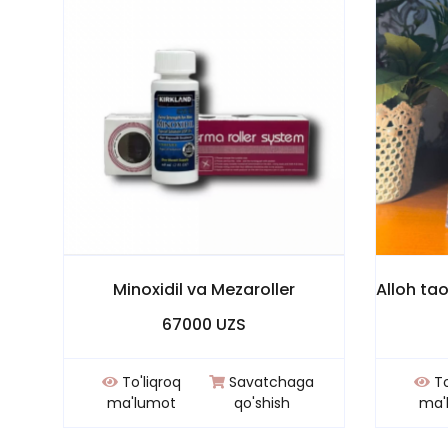
Minoxidil va Mezaroller
67000 UZS
To'liqroq
Savatchaga
To
ma'lumot
qo'shish
ma'