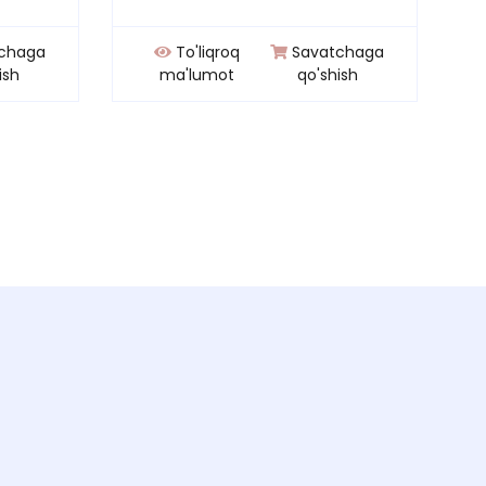
chaga
To'liqroq
Savatchaga
ish
ma'lumot
qo'shish