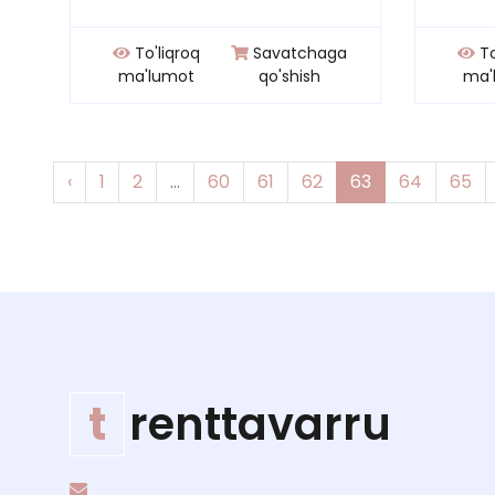
To'liqroq
Savatchaga
To
ma'lumot
qo'shish
ma'
‹
1
2
...
60
61
62
63
64
65
t
renttavarru