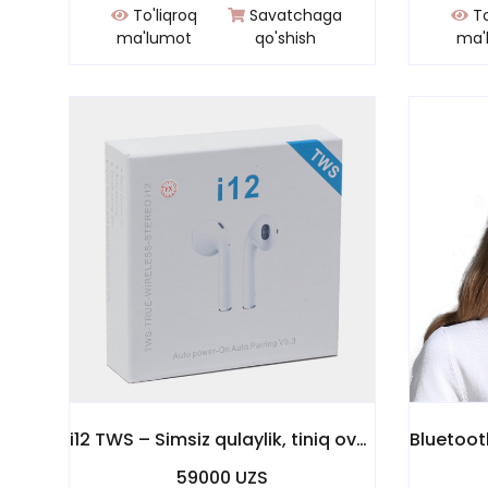
To'liqroq
Savatchaga
To
ma'lumot
qo'shish
ma'
i12 TWS – Simsiz qulaylik, tiniq ovoz!
59000 UZS