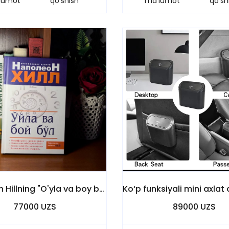
lumot
qo'shish
ma'lumot
qo'sh
Napoleon Hillning "O'yla va boy bo'l" kitobi
77000 UZS
89000 UZS