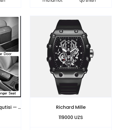
ish
ma'lumot
qo'shish
Ko‘p funksiyali mini axlat qutisi — tartib va tozalikka eng yaxshi yechim!
Richard Mille
119000 UZS